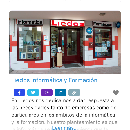
móvil, periféricos (impresoras, auriculares,
almacenamiento USB…), material informático
(cables, consumibles, componentes,
accesorios…). Tras 20 años de experiencia en
el sector seguimos priorizando el trato y la
calidad de los servicios ofrecidos a
Liedos Informática y Formación
En Liedos nos dedicamos a dar respuesta a
las necesidades tanto de empresas como de
particulares en los ámbitos de la informática
y la formación. Nuestro planteamiento es que
Leer más...
la informática sea una herramienta que le