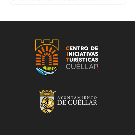
haga su trabajo más fácil y de la que no
tenga que preocuparse para nada. ✔ Nos
dedicamos a la venta de todo