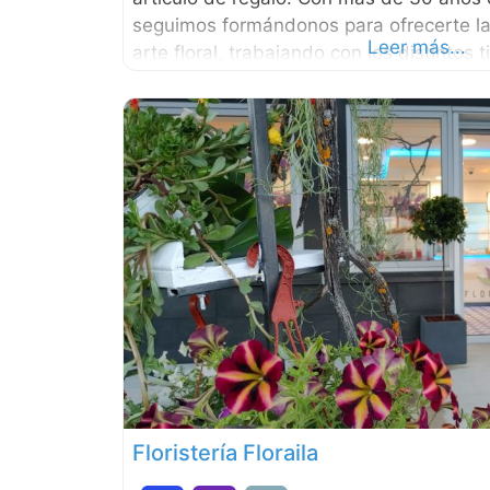
seguimos formándonos para ofrecerte la
Leer más...
arte floral, trabajando con los distintos 
actualmente existen en el mercado: flor nat
flor
Floristería Floraila