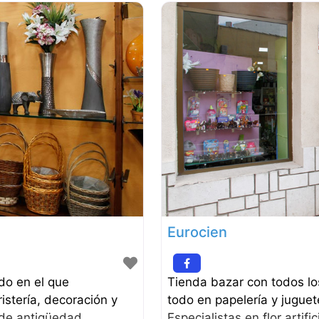
Eurocien
ado en el que
Tienda bazar con todos lo
istería, decoración y
todo en papelería y jugue
 de antigüedad
Especialistas en flor artifi