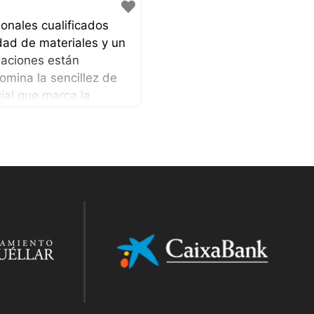
ionales cualificados
dad de materiales y un
reaciones están
mina la sencillez de
ial que marca la
antas, decoración, etc.
la. Hacemos eventos a