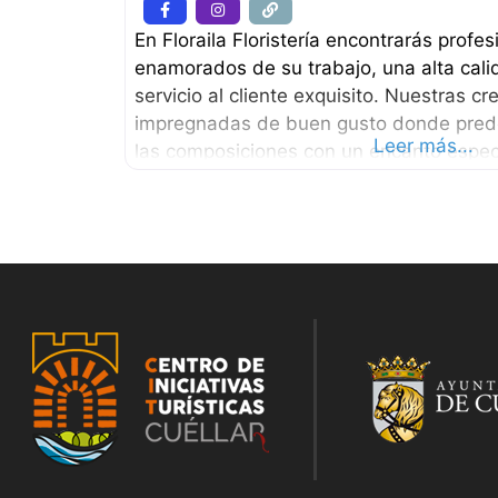
En Floraila Floristería encontrarás profes
enamorados de su trabajo, una alta cali
servicio al cliente exquisito. Nuestras c
impregnadas de buen gusto donde predo
Leer más...
las composiciones con un encanto espec
diferencia. Flor natural y preservada, pl
floristas con estilo propio, estilo Florai
medida: