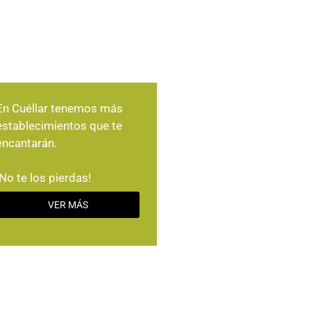
En Cuéllar tenemos más
establecimientos que te
encantarán.
¡No te los pierdas!
VER MÁS