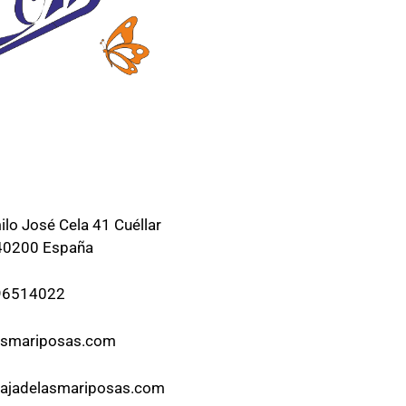
lo José Cela 41 Cuéllar
 40200 España
96514022
asmariposas.com
cajadelasmariposas.com